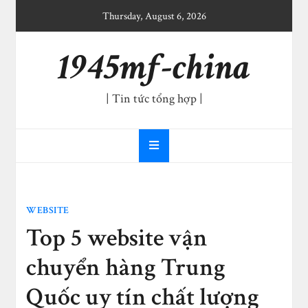
Skip
Thursday, August 6, 2026
to
content
1945mf-china
| Tin tức tổng hợp |
WEBSITE
Top 5 website vận
chuyển hàng Trung
Quốc uy tín chất lượng