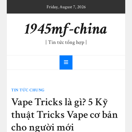
Skip
Friday, August 7, 2026
to
content
1945mf-china
| Tin tức tổng hợp |
TIN TỨC CHUNG
Vape Tricks là gì? 5 Kỹ
thuật Tricks Vape cơ bản
cho người mới