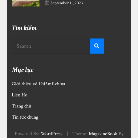
September 11, 2023
Tìm kiếm
Mục lục
Giới thiệu về 1945mf-china
Liên Hệ
Trang chủ
Tin tức chung
Powered By:
WordPress
|
Theme:
MagazineBook
By