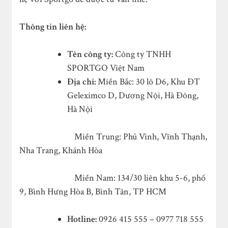
Thông tin liên hệ:
Tên công ty:
Công ty TNHH
SPORTGO Việt Nam
Địa chỉ:
Miền Bắc: 30 lô D6, Khu ĐT
Geleximco D, Dương Nội, Hà Đông,
Hà Nội
Miền Trung: Phú Vinh, Vĩnh Thạnh,
Nha Trang, Khánh Hòa
Miền Nam: 134/30 liên khu 5-6, phố
9, Bình Hưng Hòa B, Bình Tân, TP HCM
Hotline:
0926 415 555 – 0977 718 555