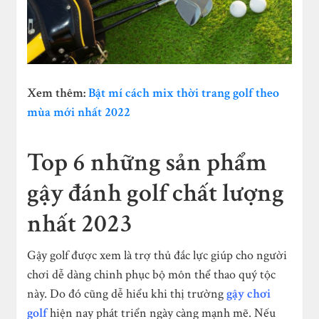
Xem thêm:
Bật mí cách mix thời trang golf theo
mùa mới nhất 2022
Top 6 những sản phẩm
gậy đánh golf chất lượng
nhất 2023
Gậy golf được xem là trợ thủ đắc lực giúp cho người
chơi dễ dàng chinh phục bộ môn thể thao quý tộc
này. Do đó cũng dễ hiểu khi thị trường
gậy chơi
golf
hiện nay phát triển ngày càng mạnh mẽ. Nếu