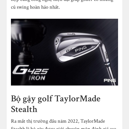
cú swing hoàn hảo nhất.
Bộ gậy golf TaylorMade
Stealth
Ra mắt thị trường đầu năm 2022, TaylorMade
Stealth là bộ gậy được giới chuyên môn đánh giá cao