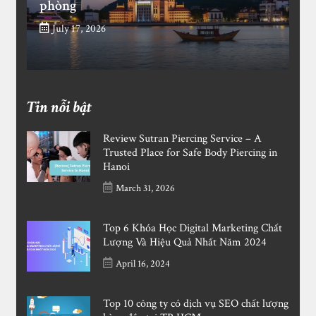
phòng
July 17, 2026
Tin nỗi bật
Review Sutran Piercing Service – A
Trusted Place for Safe Body Piercing in
Hanoi
March 31, 2026
Top 6 Khóa Học Digital Marketing Chất
Lượng Và Hiệu Quả Nhất Năm 2024
April 16, 2024
Top 10 công ty có dịch vụ SEO chất lượng