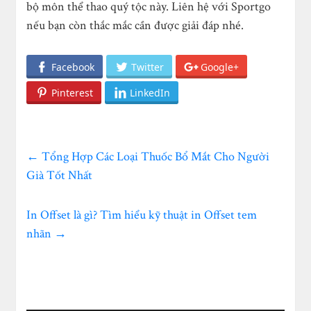
bộ môn thể thao quý tộc này. Liên hệ với Sportgo
nếu bạn còn thắc mắc cần được giải đáp nhé.
Facebook
Twitter
Google+
Pinterest
LinkedIn
←
Tổng Hợp Các Loại Thuốc Bổ Mắt Cho Người
Già Tốt Nhất
In Offset là gì? Tìm hiểu kỹ thuật in Offset tem
nhãn
→