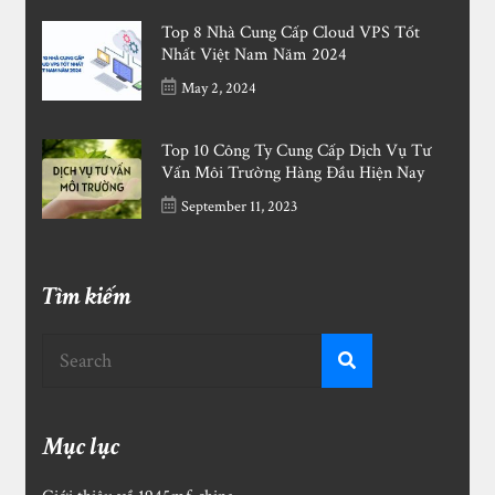
Top 8 Nhà Cung Cấp Cloud VPS Tốt
Nhất Việt Nam Năm 2024
May 2, 2024
Top 10 Công Ty Cung Cấp Dịch Vụ Tư
Vấn Môi Trường Hàng Đầu Hiện Nay
September 11, 2023
Tìm kiếm
Mục lục