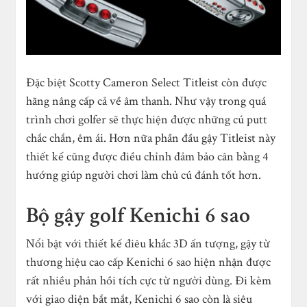
Đặc biệt Scotty Cameron Select Titleist còn được
hãng nâng cấp cả về âm thanh. Như vậy trong quá
trình chơi golfer sẽ thực hiện được những cú putt
chắc chắn, êm ái. Hơn nữa phần đầu gậy Titleist này
thiết kế cũng được điều chỉnh đảm bảo cân bằng 4
hướng giúp người chơi làm chủ cú đánh tốt hơn.
Bộ gậy golf Kenichi 6 sao
Nổi bật với thiết kế điêu khắc 3D ấn tượng, gậy từ
thương hiệu cao cấp Kenichi 6 sao hiện nhận được
rất nhiều phản hồi tích cực từ người dùng. Đi kèm
với giao diện bắt mắt, Kenichi 6 sao còn là siêu