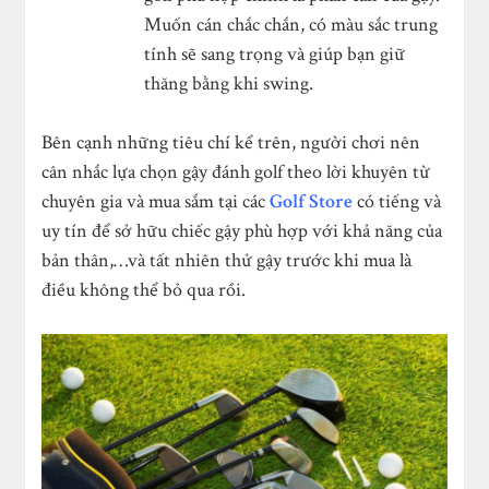
Muốn cán chắc chắn, có màu sắc trung
tính sẽ sang trọng và giúp bạn giữ
thăng bằng khi swing.
Bên cạnh những tiêu chí kể trên, người chơi nên
cân nhắc lựa chọn gậy đánh golf theo lời khuyên từ
chuyên gia và mua sắm tại các
Golf Store
có tiếng và
uy tín để sở hữu chiếc gậy phù hợp với khả năng của
bản thân,…và tất nhiên thử gậy trước khi mua là
điều không thể bỏ qua rồi.