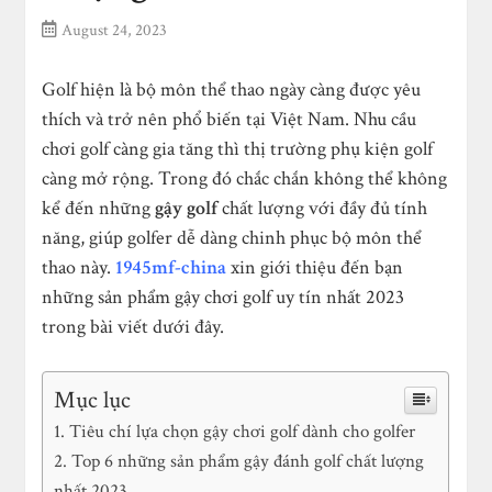
August 24, 2023
Golf hiện là bộ môn thể thao ngày càng được yêu
thích và trở nên phổ biến tại Việt Nam. Nhu cầu
chơi golf càng gia tăng thì thị trường phụ kiện golf
càng mở rộng. Trong đó chắc chắn không thể không
kể đến những
gậy golf
chất lượng với đầy đủ tính
năng, giúp golfer dễ dàng chinh phục bộ môn thể
thao này.
1945mf-china
xin giới thiệu đến bạn
những sản phẩm gậy chơi golf uy tín nhất 2023
trong bài viết dưới đây.
Mục lục
Tiêu chí lựa chọn gậy chơi golf dành cho golfer
Top 6 những sản phẩm gậy đánh golf chất lượng
nhất 2023