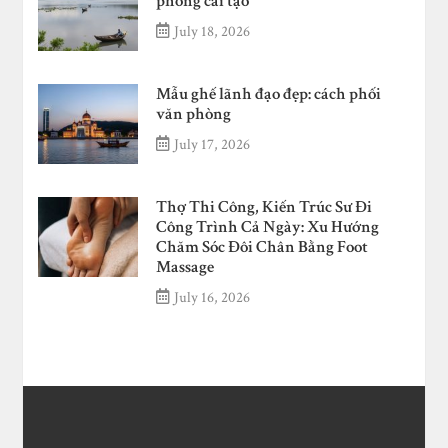
phòng cải tạo
July 18, 2026
Mẫu ghế lãnh đạo đẹp: cách phối
văn phòng
July 17, 2026
Thợ Thi Công, Kiến Trúc Sư Đi
Công Trình Cả Ngày: Xu Hướng
Chăm Sóc Đôi Chân Bằng Foot
Massage
July 16, 2026