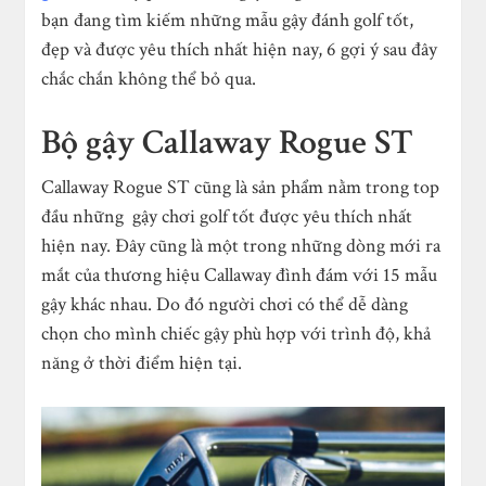
bạn đang tìm kiếm những mẫu gậy đánh golf tốt,
đẹp và được yêu thích nhất hiện nay, 6 gợi ý sau đây
chắc chắn không thể bỏ qua.
Bộ gậy Callaway Rogue ST
Callaway Rogue ST cũng là sản phẩm nằm trong top
đầu những gậy chơi golf tốt được yêu thích nhất
hiện nay. Đây cũng là một trong những dòng mới ra
mắt của thương hiệu Callaway đình đám với 15 mẫu
gậy khác nhau. Do đó người chơi có thể dễ dàng
chọn cho mình chiếc gậy phù hợp với trình độ, khả
năng ở thời điểm hiện tại.