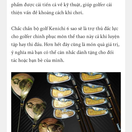
phẩm được cải tiến cả về kỹ thuật, giúp golfer cải
thiện vấn đề khoảng cách khi chơi.
Chắc chắn bộ golf Kenichi 6 sao sẽ là trợ thủ đắc lực
cho golfer chinh phục môn thể thao này cả khi luyện
tập hay thi đấu. Hơn hết đây cũng là món quà giá trị,
ý nghĩa mà bạn có thể cân nhắc dành tặng cho đối
tác hoặc bạn bè của mình.