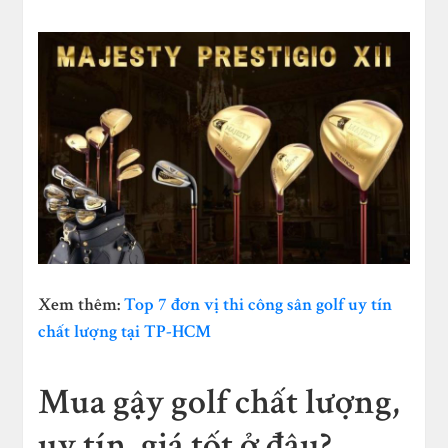
Xem thêm:
Top 7 đơn vị thi công sân golf uy tín
chất lượng tại TP-HCM
Mua gậy golf chất lượng,
uy tín, giá tốt ở đâu?