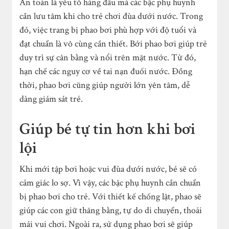
An toàn là yếu tố hàng đầu mà các bậc phụ huynh
cần lưu tâm khi cho trẻ chơi đùa dưới nước. Trong
đó, việc trang bị phao bơi phù hợp với độ tuổi và
đạt chuẩn là vô cùng cần thiết. Bởi phao bơi giúp trẻ
duy trì sự cân bằng và nổi trên mặt nước. Từ đó,
hạn chế các nguy cơ về tai nạn đuối nước. Đồng
thời, phao bơi cũng giúp người lớn yên tâm, dễ
dàng giám sát trẻ.
Giúp bé tự tin hơn khi bơi
lội
Khi mới tập bơi hoặc vui đùa dưới nước, bé sẽ có
cảm giác lo sợ. Vì vậy, các bậc phụ huynh cần chuẩn
bị phao bơi cho trẻ. Với thiết kế chống lật, phao sẽ
giúp các con giữ thăng bằng, tự do di chuyển, thoải
mái vui chơi. Ngoài ra, sử dụng phao bơi sẽ giúp