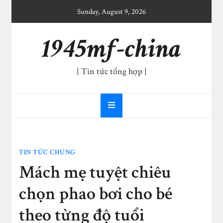
Skip
Sunday, August 9, 2026
to
content
1945mf-china
| Tin tức tổng hợp |
TIN TỨC CHUNG
Mách mẹ tuyệt chiêu
chọn phao bơi cho bé
theo từng độ tuổi