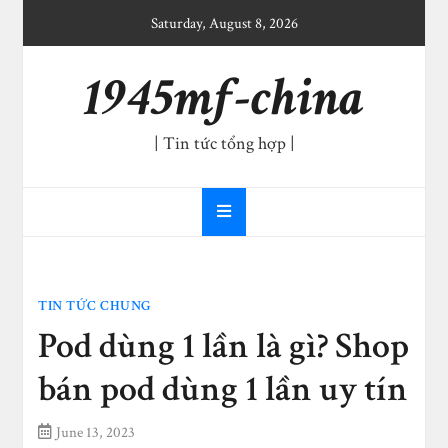
Skip
Saturday, August 8, 2026
to
content
1945mf-china
| Tin tức tổng hợp |
TIN TỨC CHUNG
Pod dùng 1 lần là gì? Shop
bán pod dùng 1 lần uy tín
June 13, 2023