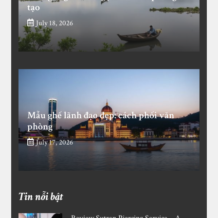
tạo
July 18, 2026
Mẫu ghế lãnh đạo đẹp: cách phối văn
phòng
July 17, 2026
Tin nỗi bật