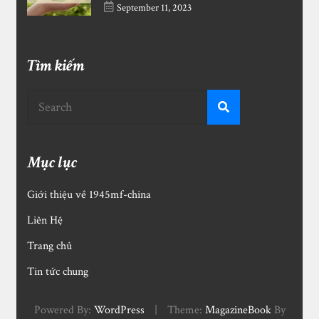
September 11, 2023
Tìm kiếm
Mục lục
Giới thiệu về 1945mf-china
Liên Hệ
Trang chủ
Tin tức chung
Powered By:
WordPress
|
Theme:
MagazineBook
By