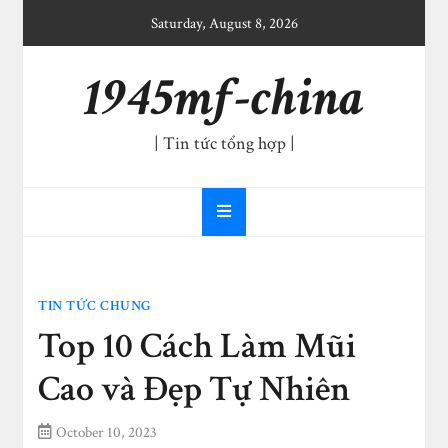
Skip
Saturday, August 8, 2026
to
content
1945mf-china
| Tin tức tổng hợp |
TIN TỨC CHUNG
Top 10 Cách Làm Mũi
Cao và Đẹp Tự Nhiên
October 10, 2023