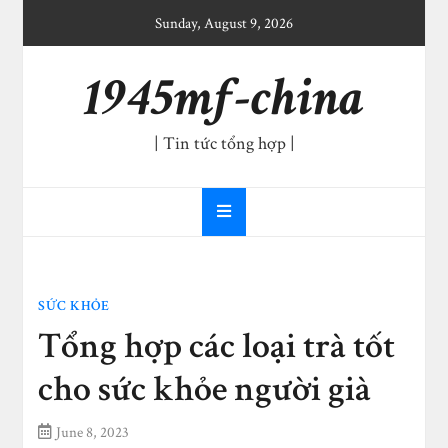
Skip
Sunday, August 9, 2026
to
content
1945mf-china
| Tin tức tổng hợp |
SỨC KHỎE
Tổng hợp các loại trà tốt
cho sức khỏe người già
June 8, 2023